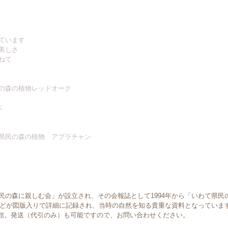
っています
の美しさ
訪ねて
民の森の植物レッドオーク
木
に/県民の森の植物 アブラチャン
県民の森に親しむ会」が設立され、その会報誌として1994年から「いわて県
などが図版入りで詳細に記録され、当時の自然を知る貴重な資料となっていま
館。発送（代引のみ）も可能ですので、お問い合わせください。