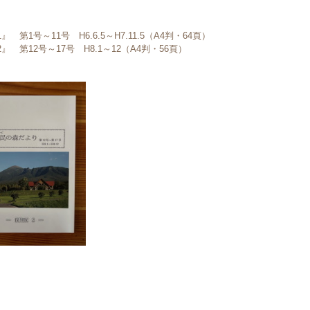
第1号～11号 H6.6.5～H7.11.5（A4判・64頁）
第12号～17号 H8.1～12（A4判・56頁）