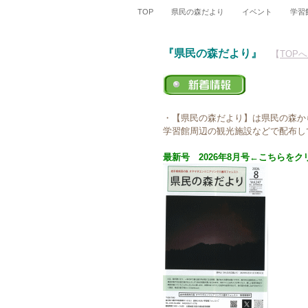
TOP
県民の森だより
イベント
学習
『県民の森だより』
【
TOP
・【県民の森だより】は県民の森か
学習館周辺の観光施設などで配布し
最新号 2026年8月号←こちらをク