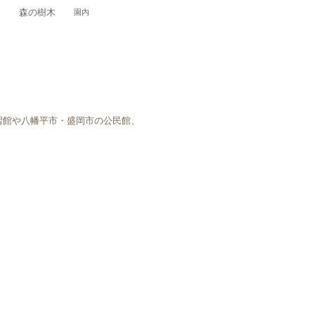
森の樹木
ク
園内
習館や八幡平市・盛岡市の公民館、