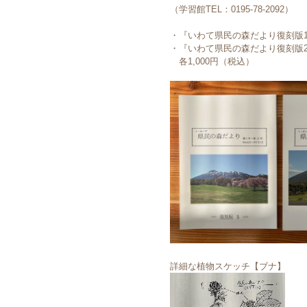
（学習館TEL：0195-78-2092）
・『いわて県民の森だより復刻版1』 
・『いわて県民の森だより復刻版2』 
各1,000円（税込）
詳細な植物スケッチ【ブナ】