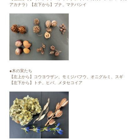
アカナラ）【左下から】ブナ、マテバシイ
●木の実たち
【左上から】コウヨウザン、モミジバフウ、オニグルミ、スギ
【左下から】トチ、ヒバ、メタセコイア