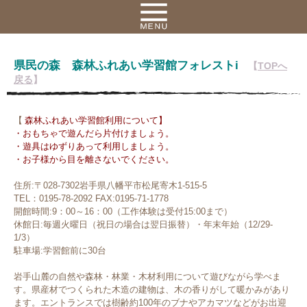
県民の森 森林ふれあい学習館フォレストi
【
TOPへ
戻る
】
【
森林ふれあい学習館利用について】
・おもちゃで遊んだら片付けましょう。
・遊具はゆずりあって利用しましょう。
・お子様から目を離さないでください。
住所:〒028-7302岩手県八幡平市松尾寄木1-515-5
TEL：0195-78-2092
FAX:0195-71-1778
開館時間:9：00～16：00（工作体験は受付15:00まで）
休館日:毎週火曜日（祝日の場合は翌日振替）・年末年始（12/29-
1/3）
駐車場:学習館前に30台
岩手山麓の自然や森林・林業・木材利用について遊びながら学べま
す。県産材でつくられた木造の建物は、木の香りがして暖かみがあり
ます。エントランスでは樹齢約100年のブナやアカマツなどがお出迎