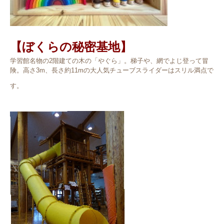
【ぼくらの秘密基地】
学習館名物の2階建ての木の「やぐら」。梯子や、網でよじ登って冒
険。高さ3m、長さ約11mの大人気チューブスライダーはスリル満点で
す。