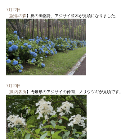
7月22日
【記念の森
】夏の風物詩、アジサイ並木が見頃になりました。
7月20日
【園内各所
】円錐形のアジサイの仲間、ノリウツギが見頃です。