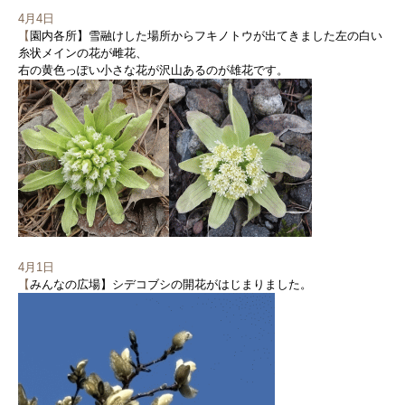
4月4日
【
園内各所】雪融けした場所からフキノトウが出てきました左の白い
糸状メインの花が雌花、
右の黄色っぽい小さな花が沢山あるのが雄花です。
4月1日
【
みんなの広場】シデコブシの開花がはじまりました。