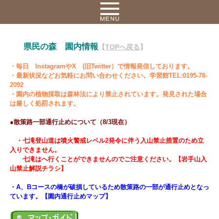
県民の森 園内情報
【
TOPへ戻る
】
・毎日 InstagramやX (旧Twitter）で情報発信しております。
・最新状況などお気軽にお問い合わせください。学習館TEL:0195-78-
2092
・園内の植物採取は森林法により禁止されています。発見された場合
は厳しく処罰されます。
●散策路一部通行止めについて（8/3現在）
・七滝登山道は噴火警戒レベル2発令に伴う入山禁止措置のため立
入りできません。
七滝はへ行くことができませんのでご注意ください。【岩手山入
山禁止解説チラシ】
・A、Bコースの橋が破損しているため散策路の一部が通行止めとなっ
ています。【園内通行止めマップ】